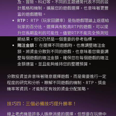
及、冒險、科幻等。不同的主題通常代表不同的設
計風格和機制，擴展您的遊戲選擇，也意味著更豐
富的遊戲體驗。
RTP：
RTP（玩家回饋率）是指遊戲理論上返還給
玩家的百分比。選擇具有較高RTP的遊戲，可以提
升您長期盈利的可能性。儘管RTP不能完全預測短
期結果，但它仍然是一個重要的參考指標。
賭注金額：
在選擇不同遊戲時，也應調整賭注金
額。將資金分散到不同的遊戲，也意味着您需要調
整每個遊戲的賭注金額，確保您在每個遊戲的賭注
金額適當，並且能夠維持您的整體預算。
分散投資並非意味著隨意選擇遊戲，而是需要進行一定
程度的研究和分析。瞭解不同遊戲的機制、RTP、獎金
機率等資訊，才能制定有效的資金分配策略。
技巧四：三個必備技巧提升勝率！
線上老虎機是許多人娛樂消遣的選擇，但想要在玩樂中