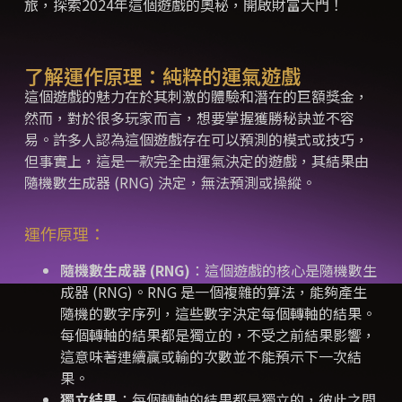
旅，探索2024年這個遊戲的奧秘，開啟財富大門！
了解運作原理：純粹的運氣遊戲
這個遊戲的魅力在於其刺激的體驗和潛在的巨額獎金，
然而，對於很多玩家而言，想要掌握獲勝秘訣並不容
易。許多人認為這個遊戲存在可以預測的模式或技巧，
但事實上，這是一款完全由運氣決定的遊戲，其結果由
隨機數生成器 (RNG) 決定，無法預測或操縱。
運作原理：
隨機數生成器 (RNG)
：這個遊戲的核心是隨機數生
成器 (RNG)。RNG 是一個複雜的算法，能夠產生
隨機的數字序列，這些數字決定每個轉軸的結果。
每個轉軸的結果都是獨立的，不受之前結果影響，
這意味著連續贏或輸的次數並不能預示下一次結
果。
獨立結果
：每個轉軸的結果都是獨立的，彼此之間