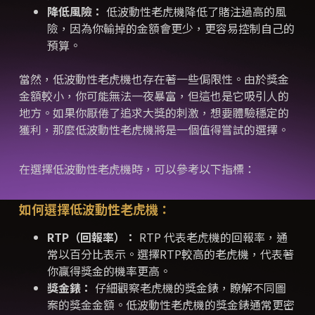
降低風險：
低波動性老虎機降低了賭注過高的風
險，因為你輸掉的金額會更少，更容易控制自己的
預算。
當然，低波動性老虎機也存在著一些侷限性。由於獎金
金額較小，你可能無法一夜暴富，但這也是它吸引人的
地方。如果你厭倦了追求大獎的刺激，想要體驗穩定的
獲利，那麼低波動性老虎機將是一個值得嘗試的選擇。
在選擇低波動性老虎機時，可以參考以下指標：
如何選擇低波動性老虎機：
RTP（回報率）：
RTP 代表老虎機的回報率，通
常以百分比表示。選擇RTP較高的老虎機，代表著
你贏得獎金的機率更高。
獎金錶：
仔細觀察老虎機的獎金錶，瞭解不同圖
案的獎金金額。低波動性老虎機的獎金錶通常更密