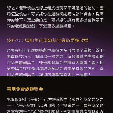
總之，迎新優惠是線上老虎機玩家不可錯過的福利。善
用這些優惠，可以讓你在遊戲初期獲得額外資金，提高
你的勝率，更重要的是，可以讓你擁有更多機會探索不
同的老虎機遊戲，享受更多遊戲樂趣。
技巧六：運用免費旋轉獎金贏取更多收益
想要在線上老虎機遊戲中贏得更多收益嗎？掌握「線上
老虎機技巧六」將助您一臂之力。每款優質老虎機都提
供免費旋轉獎金，雖然觸發獎金的機率因遊戲而異，但
這些獎金往往是您贏取更多現金最簡單有效的方式。善
用免費旋轉獎金，讓您的遊戲策略更上一層樓！
善用免費旋轉獎金
免費旋轉獎金是線上老虎機遊戲中最常見的獎金類型之
一，也是玩家們可以利用的最佳機會之一。這些獎金通
常會在您符合特定條件後觸發，例如連續幾次旋轉都沒