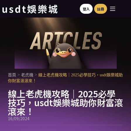
登入
註冊
>
>
首頁
老虎機
線上老虎機攻略｜2025必學技巧，usdt娛樂城助
你財富滾滾來！
線上老虎機攻略｜2025必學
技巧，usdt娛樂城助你財富滾
滾來！
16/09/2024