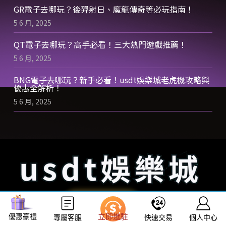
GR電子去哪玩？後羿射日、魔龍傳奇等必玩指南！
5 6 月, 2025
QT電子去哪玩？高手必看！三大熱門遊戲推薦！
5 6 月, 2025
BNG電子去哪玩？新手必看！usdt娛樂城老虎機攻略與
優惠全解析！
5 6 月, 2025
加入usdt娛樂城，開啟你的娛樂新紀元!
優惠活動
討論社群
遊戲
立即進駐
優惠豪禮
專屬客服
快速交易
個人中心