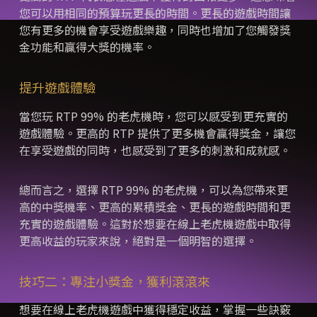
您可以用相同的預算玩更長的時間。更長的遊戲時間讓
您有更多的機會享受遊戲樂趣，同時也增加了您觸發獎
金功能和贏得大獎的機率。
提升遊戲體驗
當您玩 RTP 99% 的老虎機時，您可以感受到更充實的
遊戲體驗。更高的 RTP 提供了更多機會贏得獎金，讓您
在享受遊戲的同時，也感受到了更多的刺激和成就感。
總而言之，選擇 RTP 99% 的老虎機，可以為您帶來更
高的中獎機率、更高的累積獎金、更長的遊戲時間和更
充實的遊戲體驗。這對於想要在線上老虎機遊戲中取得
更高收益的玩家來說，絕對是一個明智的選擇。
技巧二：專注小獎金，獲利滾滾來
想要在線上老虎機遊戲中獲得穩定收益，掌握一些訣竅