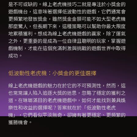
是不可或缺的。線上老虎機技巧二就是專注於小獎金的
遊戲機台，這意味著選擇低波動性的遊戲，它們通常會
更頻繁地發放獎金，雖然獎金金額可能不如大型老虎機
那麼驚人，但長期下來，這種策略可以幫助你最大限度
地累積獲利。想成為線上老虎機遊戲的贏家，除了運氣
之外，更重要的是成為一位自律且聰明的玩家，掌握遊
戲機制，才能在這個充滿刺激與挑戰的遊戲世界中取得
成功。
低波動性老虎機：小獎金的更佳選擇
線上老虎機遊戲的魅力在於它的不可預測性，然而，這
也常常讓人陷入追逐大獎的迷思，忽略了穩定的獲利之
道。在琳瑯滿目的老虎機遊戲中，如何才能找到兼具娛
樂性和收益的選擇呢？答案就在於「低波動性老虎
機」，它們看似平淡無奇，卻擁有著更穩定、更頻繁的
獲勝機會。