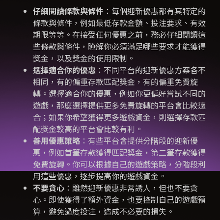
仔細閱讀條款與條件
：每個迎新優惠都有其特定的
條款與條件，例如最低存款金額、投注要求、有效
期限等等。在接受任何優惠之前，務必仔細閱讀這
些條款與條件，瞭解你必須滿足哪些要求才能獲得
獎金，以及獎金的使用限制。
選擇適合你的優惠
：不同平台的迎新優惠方案各不
相同，有的偏重存款匹配獎金，有的偏重免費旋
轉。選擇適合你的優惠，例如你更偏好嘗試不同的
遊戲，那麼選擇提供更多免費旋轉的平台會比較適
合；如果你希望獲得更多遊戲資金，則選擇存款匹
配獎金較高的平台會比較有利。
善用優惠策略
：有些平台會提供分階段的迎新優
惠，例如首筆存款獲得匹配獎金，第二筆存款獲得
免費旋轉。你可以根據自己的遊戲策略，分階段利
用這些優惠，逐步提高你的遊戲資金。
不要貪心
：雖然迎新優惠非常誘人，但也不要貪
心。即使獲得了額外資金，也要控制自己的遊戲預
算，避免過度投注，造成不必要的損失。