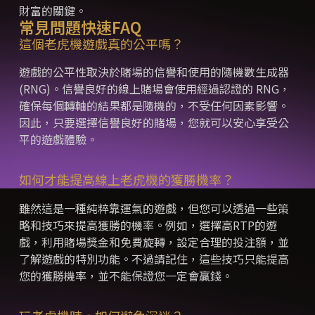
財富的關鍵。
常見問題快速FAQ
這個老虎機遊戲真的公平嗎？
遊戲的公平性取決於賭場的信譽和使用的隨機數生成器
(RNG)。信譽良好的線上賭場會使用經過認證的 RNG，
確保每個轉軸的結果都是隨機的，不受任何因素影響。
因此，只要選擇信譽良好的賭場，您就可以安心享受公
平的遊戲體驗。
如何才能提高線上老虎機的獲勝機率？
雖然這是一種純粹靠運氣的遊戲，但您可以透過一些策
略和技巧來提高獲勝的機率。例如，選擇高RTP的遊
戲，利用賭場獎金和免費旋轉，設定合理的投注額，並
了解遊戲的特別功能。不過請記住，這些技巧只能提高
您的獲勝機率，並不能保證您一定會贏錢。