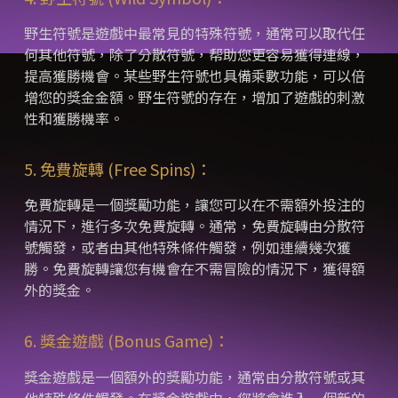
野生符號是遊戲中最常見的特殊符號，通常可以取代任
何其他符號，除了分散符號，帮助您更容易獲得連線，
提高獲勝機會。某些野生符號也具備乘數功能，可以倍
增您的獎金金額。野生符號的存在，增加了遊戲的刺激
性和獲勝機率。
5. 免費旋轉 (Free Spins)：
免費旋轉是一個獎勵功能，讓您可以在不需額外投注的
情況下，進行多次免費旋轉。通常，免費旋轉由分散符
號觸發，或者由其他特殊條件觸發，例如連續幾次獲
勝。免費旋轉讓您有機會在不需冒險的情況下，獲得額
外的獎金。
6. 獎金遊戲 (Bonus Game)：
獎金遊戲是一個額外的獎勵功能，通常由分散符號或其
他特殊條件觸發。在獎金遊戲中，您將會進入一個新的