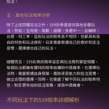
投注。
五、其他玩法賠率分析
除了上述四種玩法之外，539彩券還提供其他多種玩
法，例如：生肖連、尾數、過關、多選中一、反轉樂、
台號、特三等。這些玩法的賠率各不相同，但都具有各
自的特色和玩法規則。玩家需要根據自己的喜好和投注
習慣，選擇適合自己的玩法。
總體而言，539彩券的賠率設定與玩法規則緊密相關，
每個玩法都擁有獨特的賠率結構和中獎機率。在選擇玩
法時，需要根據自身預算、風險承受能力和投注習慣，
做出合理的選擇。同時，也需要了解不同玩法的賠率特
性，制定更有效的投注策略，提高中獎機會。
不同玩法下的539賠率詳細解析