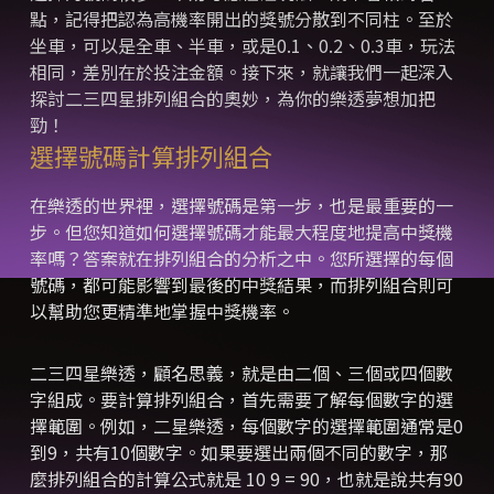
點，記得把認為高機率開出的獎號分散到不同柱。至於
坐車，可以是全車、半車，或是0.1、0.2、0.3車，玩法
相同，差別在於投注金額。接下來，就讓我們一起深入
探討二三四星排列組合的奧妙，為你的樂透夢想加把
勁！
選擇號碼計算排列組合
在樂透的世界裡，選擇號碼是第一步，也是最重要的一
步。但您知道如何選擇號碼才能最大程度地提高中獎機
率嗎？答案就在排列組合的分析之中。您所選擇的每個
號碼，都可能影響到最後的中獎結果，而排列組合則可
以幫助您更精準地掌握中獎機率。
二三四星樂透，顧名思義，就是由二個、三個或四個數
字組成。要計算排列組合，首先需要了解每個數字的選
擇範圍。例如，二星樂透，每個數字的選擇範圍通常是0
到9，共有10個數字。如果要選出兩個不同的數字，那
麼排列組合的計算公式就是 10 9 = 90，也就是說共有90