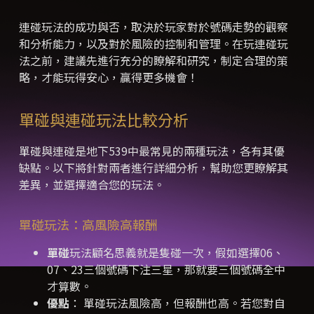
連碰玩法的成功與否，取決於玩家對於號碼走勢的觀察
和分析能力，以及對於風險的控制和管理。在玩連碰玩
法之前，建議先進行充分的瞭解和研究，制定合理的策
略，才能玩得安心，贏得更多機會！
單碰與連碰玩法比較分析
單碰與連碰是地下539中最常見的兩種玩法，各有其優
缺點。以下將針對兩者進行詳細分析，幫助您更瞭解其
差異，並選擇適合您的玩法。
單碰玩法：高風險高報酬
單碰
玩法顧名思義就是隻碰一次，假如選擇06、
07、23三個號碼下注三星，那就要三個號碼全中
才算數。
優點
： 單碰玩法風險高，但報酬也高。若您對自