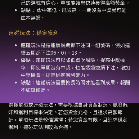
己的選號有信心，單碰能讓您快速獲得高額獎金。
缺點
： 命中率低，風險高，一期沒有中獎就可能
血本無歸。
連碰玩法：穩定獲利
連碰
玩法是指連續幾期都下注同一組號碼，例如連
續五期都下注06、07、23。
優點
：連碰玩法可以降低單次風險，提高中獎機
率。即使單期沒有中獎，也能透過連續下注，增加
中獎機會，提高穩定獲利能力。
缺點
：連碰玩法需要較長時間才能看到成果，報酬
不如單碰高。
選擇單碰或連碰玩法，需要根據自身資金狀況、風險偏
好和獲利目標來決定。若您資金充裕，且追求高額報
酬，單碰玩法是較佳選擇；若您資金有限，且追求穩定
獲利，連碰玩法則較為合適。