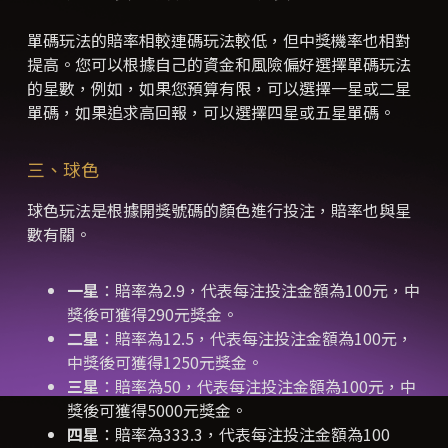
單碼玩法的賠率相較連碼玩法較低，但中獎機率也相對
提高。您可以根據自己的資金和風險偏好選擇單碼玩法
的星數，例如，如果您預算有限，可以選擇一星或二星
單碼，如果追求高回報，可以選擇四星或五星單碼。
三、球色
球色玩法是根據開獎號碼的顏色進行投注，賠率也與星
數有關。
一星
：賠率為2.9，代表每注投注金額為100元，中
獎後可獲得290元獎金。
二星
：賠率為12.5，代表每注投注金額為100元，
中獎後可獲得1250元獎金。
三星
：賠率為50，代表每注投注金額為100元，中
獎後可獲得5000元獎金。
四星
：賠率為333.3，代表每注投注金額為100