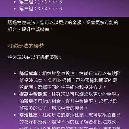
第二組：
1、2、5、6
第三組：
3、4、5、6
透過柱碰玩法，您可以以更少的金額，涵蓋更多可能的
組合，提升中獎機率。
柱碰玩法的優勢
柱碰玩法有以下幾個優勢：
降低成本：
相較於全車投注，柱碰玩法可以有效降
低投注成本。 您可以根據自己的預算和期望的覆
蓋範圍，選擇不同的柱子組合和投注方式。
提高中獎機率：
柱碰玩法可以讓您以更少的金額，
涵蓋更多可能的組合，提升中獎機率。 您可以選
擇較多的柱子，增加中獎的機會。
靈活性高：
柱碰玩法的靈活性高，您可以根據自己
的喜好和預算，選擇不同的柱子組合和投注方式。
例如，您可以將較熱門的號碼放在一起，增加中獎