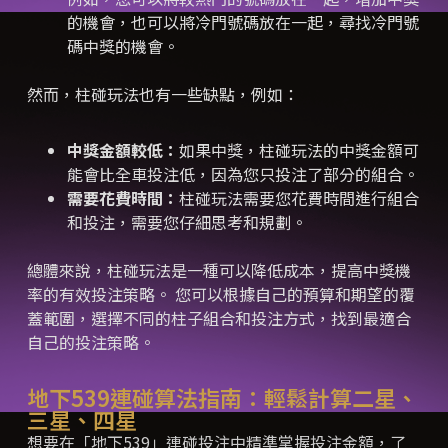
的機會，也可以將冷門號碼放在一起，尋找冷門號
碼中獎的機會。
然而，柱碰玩法也有一些缺點，例如：
中獎金額較低：
如果中獎，柱碰玩法的中獎金額可
能會比全車投注低，因為您只投注了部分的組合。
需要花費時間：
柱碰玩法需要您花費時間進行組合
和投注，需要您仔細思考和規劃。
總體來說，柱碰玩法是一種可以降低成本，提高中獎機
率的有效投注策略。 您可以根據自己的預算和期望的覆
蓋範圍，選擇不同的柱子組合和投注方式，找到最適合
自己的投注策略。
地下539連碰算法指南：輕鬆計算二星、
三星、四星
想要在「地下539」連碰投注中精準掌握投注金額，了