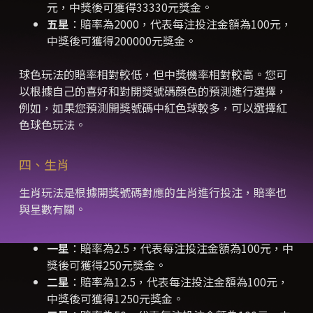
元，中獎後可獲得33330元獎金。
五星
：賠率為2000，代表每注投注金額為100元，
中獎後可獲得200000元獎金。
球色玩法的賠率相對較低，但中獎機率相對較高。您可
以根據自己的喜好和對開獎號碼顏色的預測進行選擇，
例如，如果您預測開獎號碼中紅色球較多，可以選擇紅
色球色玩法。
四、生肖
生肖玩法是根據開獎號碼對應的生肖進行投注，賠率也
與星數有關。
一星
：賠率為2.5，代表每注投注金額為100元，中
獎後可獲得250元獎金。
二星
：賠率為12.5，代表每注投注金額為100元，
中獎後可獲得1250元獎金。