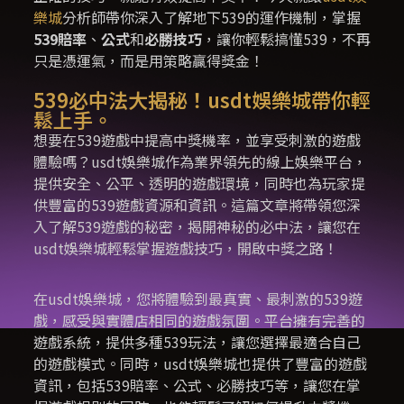
樂城
分析師帶你深入了解地下539的運作機制，掌握
539賠率
、
公式
和
必勝技巧
，讓你輕鬆搞懂539，不再
只是憑運氣，而是用策略贏得獎金！
539必中法大揭秘！usdt娛樂城帶你輕
鬆上手。
想要在539遊戲中提高中獎機率，並享受刺激的遊戲
體驗嗎？usdt娛樂城作為業界領先的線上娛樂平台，
提供安全、公平、透明的遊戲環境，同時也為玩家提
供豐富的539遊戲資源和資訊。這篇文章將帶領您深
入了解539遊戲的秘密，揭開神秘的必中法，讓您在
usdt娛樂城輕鬆掌握遊戲技巧，開啟中獎之路！
在usdt娛樂城，您將體驗到最真實、最刺激的539遊
戲，感受與實體店相同的遊戲氛圍。平台擁有完善的
遊戲系統，提供多種539玩法，讓您選擇最適合自己
的遊戲模式。同時，usdt娛樂城也提供了豐富的遊戲
資訊，包括539賠率、公式、必勝技巧等，讓您在掌