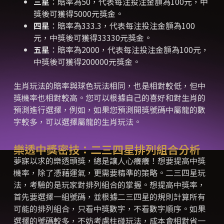
三星
：賠率為50，代表每注投注金額為100元，中
獎後可獲得5000元獎金。
四星
：賠率為333.3，代表每注投注金額為100
元，中獎後可獲得33330元獎金。
五星
：賠率為2000，代表每注投注金額為100元，
中獎後可獲得200000元獎金。
生肖玩法的賠率與球色玩法相同，也是相對較低，但中
獎機率也相對較高。您可以根據自己的喜好和對生肖的
預測進行選擇，例如，如果您預測開獎號碼中屬龍的數
字較多，可以選擇屬龍的生肖玩法。
樂透中獎密技：二三四星排列組合分析
夢寐以求的樂透頭獎，總是讓人心癢癢！想要提高中獎
機率，除了憑藉運氣，更需要精準的策略。二三四星玩
法，考驗的是玩家對排列組合的掌握。想提高中獎率，
首先要選擇一組號碼，並根據二三四星的規則計算所有
可能的排列組合，只看中獎數字，不看數字順序。如果
選擇的號碼較多，不妨考慮柱碰玩法，成本會相對省一