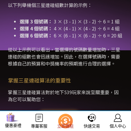
以下列舉幾個三星連碰組數計算的示例：
選擇 3 個號碼：
3 × (3 - 1) × (3 - 2) ÷ 6 = 1 組
選擇 4 個號碼：
4 × (4 - 1) × (4 - 2) ÷ 6 = 4 組
選擇 6 個號碼：
6 × (6 - 1) × (6 - 2) ÷ 6 = 20 組
從以上示例可以看出，當選擇的號碼數量增加時，三星
連碰的組數也會迅速增加。因此，在選擇號碼時，需要
根據自己的預算和中獎機率的預期進行合理的選擇。
掌握三星連碰算法的重要性
掌握三星連碰算法對於地下539玩家來說至關重要，因
為它可以幫助您：
精確計算投注金額：
瞭解組數可以幫助您計算出
優惠活動
討論社群
所需投注的總金額，避免不必要的浪費。
遊戲
優惠豪禮
立即進駐
專屬客服
快速交易
個人中心
提高中獎機率：
購買更多組數可以增加您的中獎