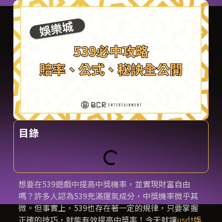
目錄
想要在539遊戲中提高中獎機率，並實現財富自由
嗎？許多人認為539充滿運氣成分，中獎機率微乎其
微。但事實上，539也存在著一定的規律，只要掌握
正確的技巧，就能有效提高中獎率！今天就讓
usdt娛