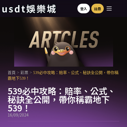
登入
註冊
>
>
首頁
彩票
539必中攻略：賠率、公式、秘訣全公開，帶你稱
霸地下539！
539必中攻略：賠率、公式、
秘訣全公開，帶你稱霸地下
539！
16/09/2024