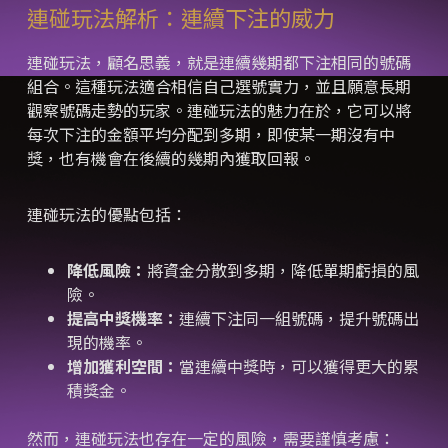
連碰玩法解析：連續下注的威力
連碰玩法，顧名思義，就是連續幾期都下注相同的號碼
組合。這種玩法適合相信自己選號實力，並且願意長期
觀察號碼走勢的玩家。連碰玩法的魅力在於，它可以將
每次下注的金額平均分配到多期，即使某一期沒有中
獎，也有機會在後續的幾期內獲取回報。
連碰玩法的優點包括：
降低風險：
將資金分散到多期，降低單期虧損的風
險。
提高中獎機率：
連續下注同一組號碼，提升號碼出
現的機率。
增加獲利空間：
當連續中獎時，可以獲得更大的累
積獎金。
然而，連碰玩法也存在一定的風險，需要謹慎考慮：