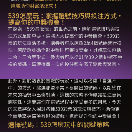
樂城助你財富滾滾來！
539怎麼玩：掌握選號技巧與投注方式，
提高你的中獎機會！
在探索「539怎麼玩」的世界之前，瞭解選號技巧與投
注方式至關重要，這將大大提高你的中獎機會。539彩
票的玩法靈活多樣，購券者可以選擇2至4個號碼進行投
注，若所選號碼全部中獎則可獲得獎金。具體玩法包括
二合、三合等形式，參與者可以從01至39之間挑選不重
複的號碼，這使得每一次的投注都充滿了變數與驚喜。
此外，對於熱衷於冒險的玩家，還可以考慮「自選不
中」的方式，挑選那些平常不易開出的號碼，以期望在
未來的抽獎中出奇制勝。這樣的策略不僅能讓投注更具
趣味性，還能讓你在選號過程中享受更多的創意。今天
的文章將深入探討各種539彩票的玩法與技巧，助你更
全面地掌握這項有趣的遊戲，進而提升你的中獎機會！
選擇號碼：539怎麼玩中的關鍵策略